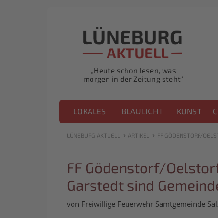
„Heute schon lesen, was
morgen in der Zeitung steht“
BLAULICHT
LOKALES
KUNST
C
›
›
LÜNEBURG AKTUELL
ARTIKEL
FF GÖDENSTORF/OELST
FF Gödenstorf/Oelstorf
Garstedt sind Gemeind
von Freiwillige Feuerwehr Samtgemeinde Sa