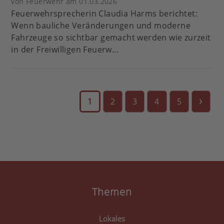
von Feuerwehr am 01.03.2026
Feuerwehrsprecherin Claudia Harms berichtet:
Wenn bauliche Veränderungen und moderne
Fahrzeuge so sichtbar gemacht werden wie zurzeit
in der Freiwilligen Feuerw...
›
1
2
3
4
5
Themen
Lokales