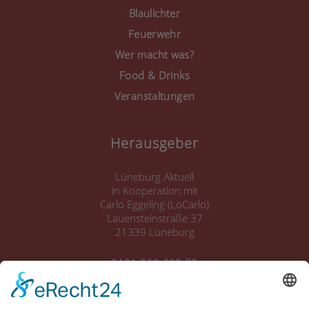
Blaulichter
Feuerwehr
Wer macht was?
Food & Drinks
Veranstaltungen
Herausgeber
Lüneburg Aktuell
in Kooperation mit
Carlo Eggeling (LoCarlo)
Lauensteinstraße 37
21339 Lüneburg
0151 560 693 70
info@lueneburgaktuell.de