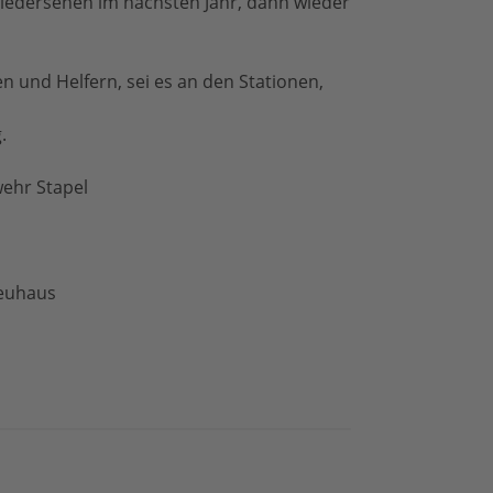
Wiedersehen im nächsten Jahr, dann wieder
en und Helfern, sei es an den Stationen,
.
wehr Stapel
euhaus