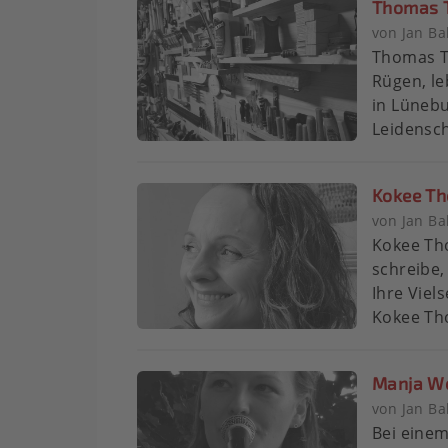
Thomas 
von Jan Ba
Thomas T
Rügen, le
in Lüneb
Leidensch
Kokee Th
von Jan Ba
Kokee Th
schreibe,
Ihre Viel
Kokee Tho
Manja We
von Jan Ba
Bei eine