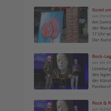
Kunst unt
von Christ
Am Sonnta
der Wand
17 Uhr wi
Der Kunst
Rock-Leg
von Ole Oh
Lüneburg
des legen
der Künst
Panikorch
Rock & Ro
von OLEND