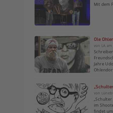
Mit dem P
Ole Ohlen
von LA am
Schreiben
Freundsc
Jahre Udo
Ohlendor
„Schulter
von Lüneb
„Schulter
im Shoot
findet um