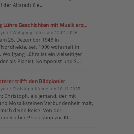
 der Altstadt 8 e...
 Lührs Geschichten mit Musik erz...
lyon / Wolfgang Lührs am 12.01.2026
am 25. Dezember 1948 in
Nordheide, seit 1990 wohnhaft in
 Wolfgang Lührs ist ein vielseitiger
 der als Pianist, Komponist und S...
terer trifft den Bildpionier
lyon / Christoph Künne am 10.11.2025
n: Christoph, als jemand, der mit
und Mosaiksteinen Verbundenheit malt,
t mich deine Reise. Von der
mer über Photoshop zur KI – ...