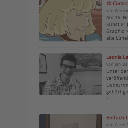
🎨 Comic
von Winfr
Am 15. N
Künstler 
Graphic N
alte Lüneb
Leonie L
von Jan Ba
Unter de
veröffent
Liebesrom
gebürtige
F...
Einfach 
von Carlo 