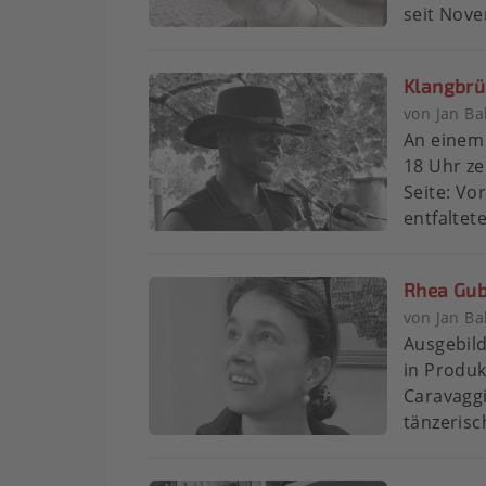
seit Nove
Klangbrü
von Jan Ba
An einem
18 Uhr z
Seite: V
entfaltet
Rhea Gub
von Jan Ba
Ausgebild
in Produ
Caravaggi
tänzerisc