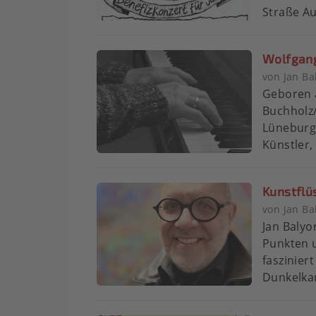
Straße Auf
Wolfgang
von Jan Ba
Geboren 
Buchholz/
Lüneburg.
Künstler,
Kunstflüs
von Jan Ba
Jan Balyo
Punkten 
faszinier
Dunkelkam