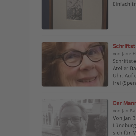
Einfach 
Schriftst
von Jane H
Schriftst
Atelier B
Uhr. Auf 
frei (Spen
Der Mann 
von Jan Ba
Von Jan B
Lüneburg 
sich für 