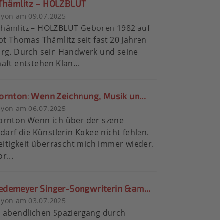
Thämlitz – HOLZBLUT
lyon am 09.07.2025
hämlitz – HOLZBLUT Geboren 1982 auf
bt Thomas Thämlitz seit fast 20 Jahren
urg. Durch sein Handwerk und seine
aft entstehen Klan...
ornton: Wenn Zeichnung, Musik un...
lyon am 06.07.2025
ornton Wenn ich über der szene
 darf die Künstlerin Kokee nicht fehlen.
seitigkeit überrascht mich immer wieder.
r...
demeyer Singer-Songwriterin &am...
lyon am 03.07.2025
m abendlichen Spaziergang durch