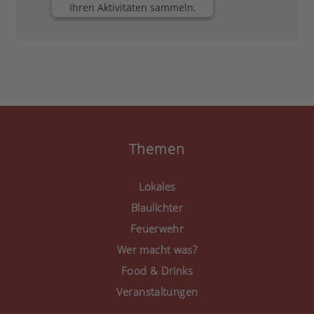
Ihren Aktivitäten sammeln.
Bitte lesen Sie die Details
durch und stimmen Sie
der Nutzung des Service
zu, um diese Inhalte
anzuzeigen.
Mehr Informationen
Akzeptieren
Themen
powered by
Usercentrics
Consent Management
Lokales
Platform
&
eRecht24
Blaulichter
Feuerwehr
Wer macht was?
Food & Drinks
Veranstaltungen