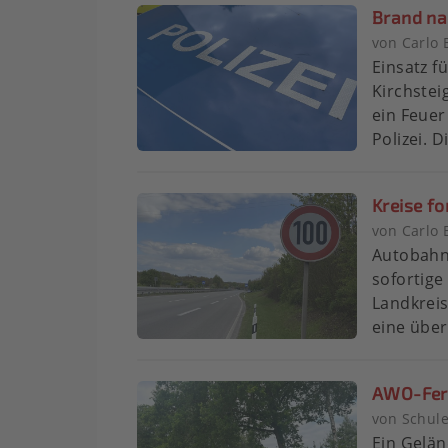
Brand nac
von Carlo 
Einsatz f
Kirchstei
ein Feuer
Polizei. D
Kreise fo
von Carlo 
Autobahn
sofortige
Landkreis
eine überr
AWO-Feri
von Schule
Ein Gelän