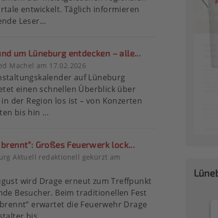
rtale entwickelt. Täglich informieren
ende Leser...
und um Lüneburg entdecken – alle...
ied Machel am 17.02.2026
nstaltungskalender auf Lüneburg
ietet einen schnellen Überblick über
s in der Region los ist – von Konzerten
en bis hin ...
 brennt“: Großes Feuerwerk lock...
rg Aktuell redaktionell gekürzt am
6
Lüneb
gust wird Drage erneut zum Treffpunkt
nde Besucher. Beim traditionellen Fest
 brennt“ erwartet die Feuerwehr Drage
talter bis ...