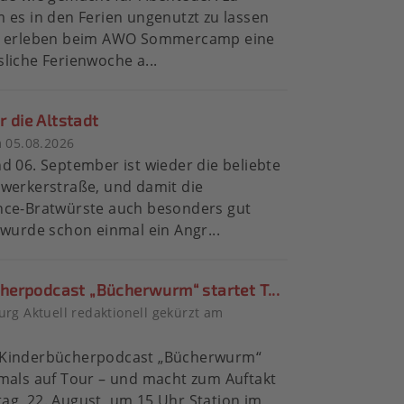
 es in den Ferien ungenutzt zu lassen
r erleben beim AWO Sommercamp eine
liche Ferienwoche a...
ür die Altstadt
 05.08.2026
d 06. September ist wieder die beliebte
werkerstraße, und damit die
nce-Bratwürste auch besonders gut
 wurde schon einmal ein Angr...
erpodcast „Bücherwurm“ startet T...
rg Aktuell redaktionell gekürzt am
6
Kinderbücherpodcast „Bücherwurm“
mals auf Tour – und macht zum Auftakt
g, 22. August, um 15 Uhr Station im