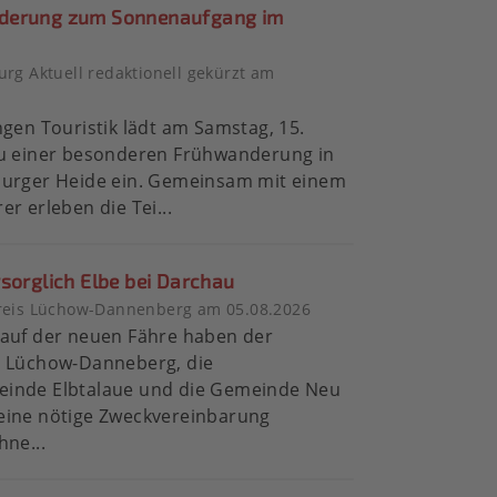
derung zum Sonnenaufgang im
rg Aktuell redaktionell gekürzt am
6
ngen Touristik lädt am Samstag, 15.
zu einer besonderen Frühwanderung in
burger Heide ein. Gemeinsam mit einem
er erleben die Tei...
rsorglich Elbe bei Darchau
reis Lüchow-Dannenberg am 05.08.2026
Kauf der neuen Fähre haben der
s Lüchow-Danneberg, die
inde Elbtalaue und die Gemeinde Neu
eine nötige Zweckvereinbarung
hne...