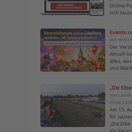
Online-Po
sich taus
Events r
von Winfr
Der Vera
Aktuell b
alles, wa
und Märkt
„Die Elbe
von Lünebu
05.08.202
Am 15. Au
für tause
„Die Elbe
als Verans