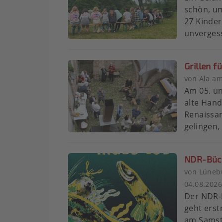
schön, um
27 Kinde
unvergess
Grillen f
von Ala am
Am 05. un
alte Hand
Renaissa
gelingen,
NDR-Büch
von Lünebu
04.08.202
Der NDR-
geht erst
am Samsta