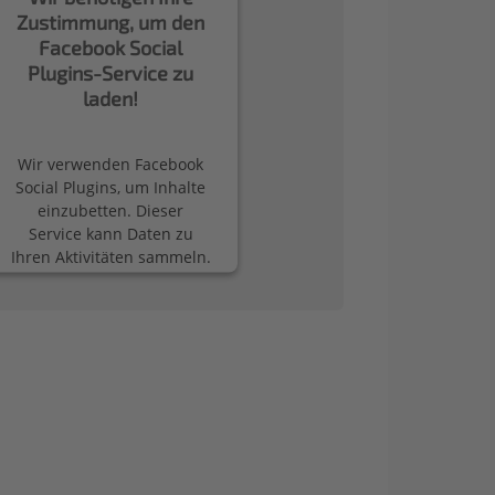
Zustimmung, um den
Facebook Social
Plugins-Service zu
laden!
Wir verwenden Facebook
Social Plugins, um Inhalte
einzubetten. Dieser
Service kann Daten zu
Ihren Aktivitäten sammeln.
Bitte lesen Sie die Details
durch und stimmen Sie
der Nutzung des Service
zu, um diese Inhalte
anzuzeigen.
Mehr Informationen
Akzeptieren