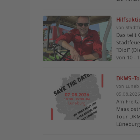
Hilfsakti
von Stadt
Das teilt
Stadtfeu
"Didi" (D
von 10 - 1
DKMS-Tour
von Lünebu
05.08.202
Am Freita
Maasjosth
Tour DKMS
Lüneburge