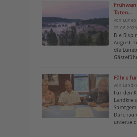
Frühwan
Toten...
von Lünebu
05.08.202
Die Bispi
August, 
die Lüne
Gästeführ
Fähre fü
von Landk
Für den 
Landkrei
Samtgeme
Darchau 
unterzeic