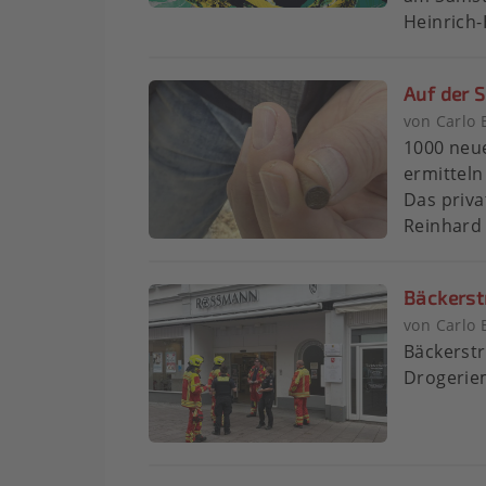
Heinrich-
Auf der S
von Carlo 
1000 neu
ermitteln
Das priv
Reinhard 
Bäckerstr
von Carlo 
Bäckerstr
Drogeriem