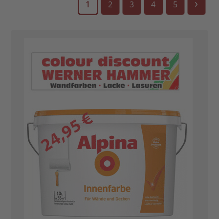
›
1
2
3
4
5