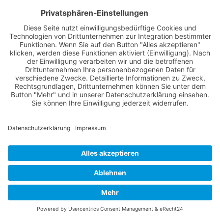
Wir verwenden Facebook
Social Plugins, um Inhalte
einzubetten. Dieser
Service kann Daten zu
Ihren Aktivitäten sammeln.
Bitte lesen Sie die Details
durch und stimmen Sie
der Nutzung des Service
zu, um diese Inhalte
anzuzeigen.
Mehr Informationen
Akzeptieren
Themen
powered by
Usercentrics
Consent Management
Lokales
Platform
&
eRecht24
Blaulichter
Feuerwehr
Wer macht was?