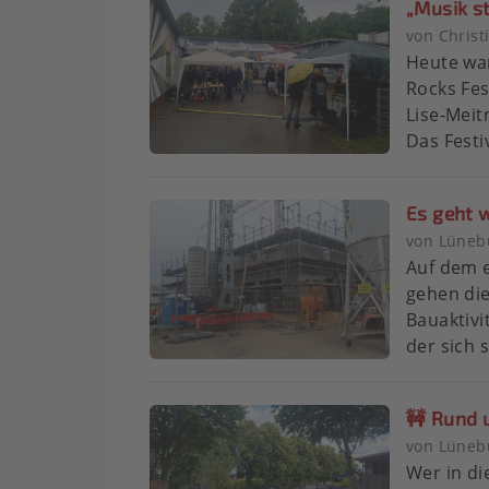
„Musik st
von Chris
Heute war
Rocks Fes
Lise-Meit
Das Festiva
Es geht w
von Lünebu
Auf dem 
gehen die
Bauaktivi
der sich s
🚧 Rund 
von Lünebu
Wer in di