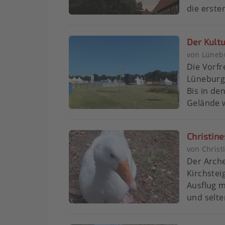
die ersten
Der Kult
von Lünebu
Die Vorfr
Lüneburg
Bis in de
Gelände w
Christine
von Chris
Der Arch
Kirchsteig
Ausflug m
und selte