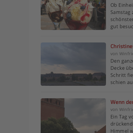
Ob Einhe
Samstag z
schönsten
gut besuc
Christine
von Winfr
Den ganze
Decke übe
Schritt f
schien au
Wenn der
von Winfr
Ein Tag v
drückend
Himmel w