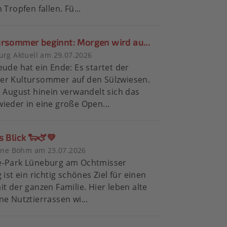
 Tropfen fallen. Fü...
ursommer beginnt: Morgen wird au...
rg Aktuell am 29.07.2026
eude hat ein Ende: Es startet der
er Kultursommer auf den Sülzwiesen.
n August hinein verwandelt sich das
ieder in eine große Open...
s Blick 🐑🫏💚
tine Böhm am 23.07.2026
e-Park Lüneburg am Ochtmisser
 ist ein richtig schönes Ziel für einen
it der ganzen Familie. Hier leben alte
ne Nutztierrassen wi...