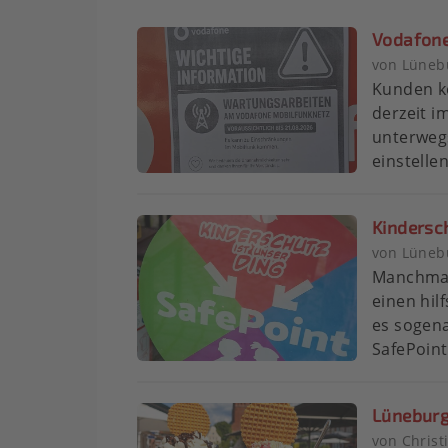
Vodafone
von Lünebu
Kunden kö
derzeit i
unterwegs
einstelle
Kindersch
von Lünebu
Manchmal
einen hil
es sogen
SafePoint
Lüneburg
von Chris