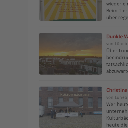
wieder ei
Beim Tie
über rege
Dunkle Wo
von Lünebu
Über Lün
beeindru
tatsächlic
abzuwarte
Christine
von Lünebu
Wer heut
unternehm
Kulturbäc
heute die