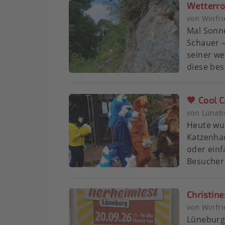
Wetterrou
von Winfr
Mal Sonne
Schauer –
seiner we
diese be
🧡 Cool C
von Lünebu
Heute wu
Katzenhau
oder einf
Besucher 
Christine
von Winfr
Lüneburg