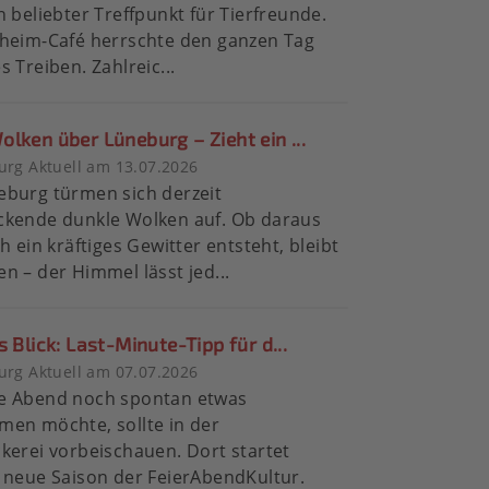
n beliebter Treffpunkt für Tierfreunde.
rheim-Café herrschte den ganzen Tag
s Treiben. Zahlreic...
lken über Lüneburg – Zieht ein ...
rg Aktuell am 13.07.2026
eburg türmen sich derzeit
ckende dunkle Wolken auf. Ob daraus
h ein kräftiges Gewitter entsteht, bleibt
n – der Himmel lässt jed...
s Blick: Last-Minute-Tipp für d...
rg Aktuell am 07.07.2026
e Abend noch spontan etwas
en möchte, sollte in der
kerei vorbeischauen. Dort startet
 neue Saison der FeierAbendKultur.