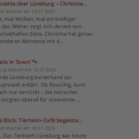
lette über Lüneburg – Christine...
ied Machel am 19.07.2026
, mal Wolken, mal ein kräftiger
 das Wetter zeigt sich derzeit von
chselhaften Seite. Christine hat genau
sonderen Momente mit d...
ats in Town! 🐾
rg Aktuell am 18.07.2026
rde Lüneburg kurzerhand zur
ptstadt erklärt. Ob flauschig, bunt
ach nur verrückt – die tierischen
sorgten überall für staunende ...
s Blick: Tierheim-Café begeiste...
ied Machel am 18.07.2026
. Das Tierheim Lüneburg war heute