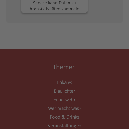
Service kann Daten zu
Ihren Aktivitäten sammeln.
Bitte lesen Sie die Details
durch und stimmen Sie
der Nutzung des Service
zu, um diese Inhalte
anzuzeigen.
Mehr Informationen
Akzeptieren
Themen
powered by
Usercentrics
Consent Management
Lokales
Platform
&
eRecht24
Blaulichter
Feuerwehr
Wer macht was?
Food & Drinks
Veranstaltungen