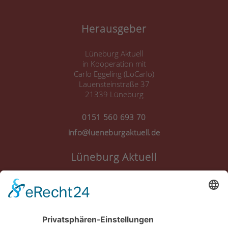
Herausgeber
Lüneburg Aktuell
in Kooperation mit
Carlo Eggeling (LoCarlo)
Lauensteinstraße 37
21339 Lüneburg
0151 560 693 70
info@lueneburgaktuell.de
Lüneburg Aktuell
Anmelden
Registrieren
Nutzungsbedingungen