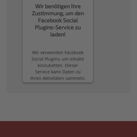
Wir benötigen Ihre
Zustimmung, um den
Facebook Social
Plugins-Service zu
laden!
Wir verwenden Facebook
Social Plugins, um Inhalte
einzubetten. Dieser
Service kann Daten zu
Ihren Aktivitäten sammeln.
Bitte lesen Sie die Details
durch und stimmen Sie
der Nutzung des Service
zu, um diese Inhalte
anzuzeigen.
Mehr Informationen