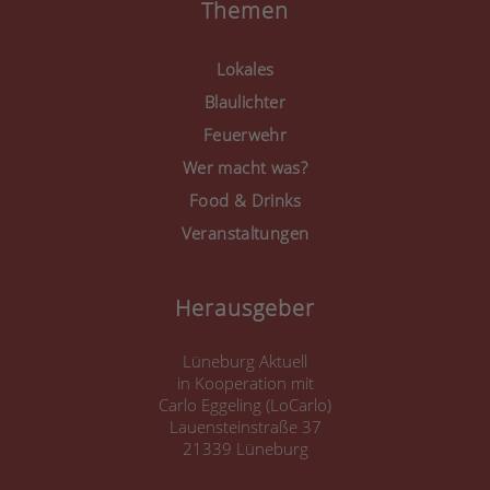
Akzeptieren
Themen
powered by
Usercentrics
Consent Management
Lokales
Platform
&
eRecht24
Blaulichter
Feuerwehr
Wer macht was?
Food & Drinks
Veranstaltungen
Herausgeber
Lüneburg Aktuell
in Kooperation mit
Carlo Eggeling (LoCarlo)
Lauensteinstraße 37
21339 Lüneburg