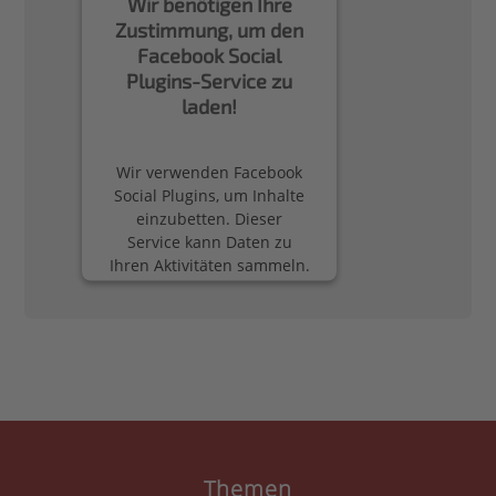
Wir benötigen Ihre
Zustimmung, um den
Facebook Social
Plugins-Service zu
laden!
Wir verwenden Facebook
Social Plugins, um Inhalte
einzubetten. Dieser
Service kann Daten zu
Ihren Aktivitäten sammeln.
Bitte lesen Sie die Details
durch und stimmen Sie
der Nutzung des Service
zu, um diese Inhalte
anzuzeigen.
Mehr Informationen
Akzeptieren
Themen