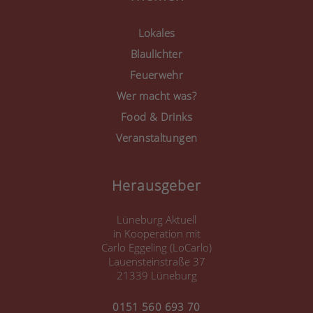
powered by
Usercentrics
Consent Management
Lokales
Platform
&
eRecht24
Blaulichter
Feuerwehr
Wer macht was?
Food & Drinks
Veranstaltungen
Herausgeber
Lüneburg Aktuell
in Kooperation mit
Carlo Eggeling (LoCarlo)
Lauensteinstraße 37
21339 Lüneburg
0151 560 693 70