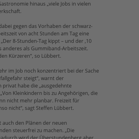
astronomie hinaus „viele Jobs in vielen
rkschaft.
h dabei gegen das Vorhaben der schwarz-
eitszeit von acht Stunden am Tag eine
„Der 8-Stunden-Tag kippt – und der ‚10
ts anderes als Gummiband-Arbeitszeit.
den Kürzeren“, so Lübbert.
hr im Job noch konzentriert bei der Sache
fallgefahr steigt“, warnt der
 privat habe die „ausgedehnte
„Von Kleinkindern bis zu Angehörigen, die
ann nicht mehr planbar. Freizeit für
o nicht“, sagt Steffen Lübbert.
ft auch den Plänen der neuen
nden steuerfrei zu machen. „Die
 Dadurch wird der Überstundenberg aber