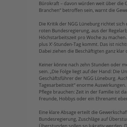
Bürokraft – davon würden weit über die G
Branchen“ betroffen sein, warnt die Gewe
Die Kritik der NGG Lüneburg richtet sic
roten Bundesregierung, aus der Regelarb
Höchstarbeitszeit pro Woche zu machen. 
plus X‘-Stunden-Tag kommt. Das ist nich
Dabei ziehen die Beschäftigten ganz klar 
Keiner könne nach zehn Stunden oder me
sein. „Die Folge liegt auf der Hand: Die Un
Geschäftsführer der NGG Lüneburg. Auch
Tagesarbeitszeit“ enorme Auswirkungen. 
Pflege brauchen: Zeit in der Familie ist d
Freunde, Hobbys oder ein Ehrenamt ebens
Eine klare Absage erteilt die Gewerkscha
Bundesregierung, Zuschläge auf Überstu
Überstunden sollen so lukrativ werden.