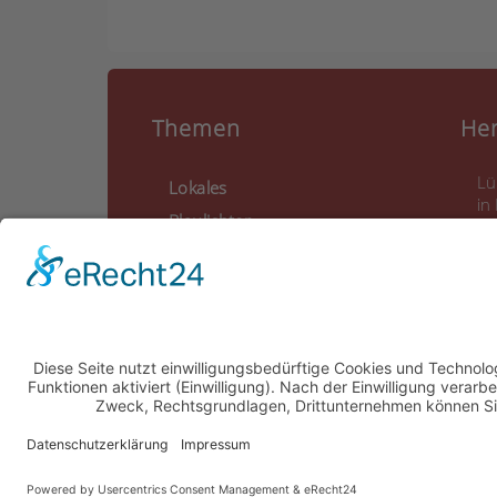
Themen
He
Lü
Lokales
in
Blaulichter
Ca
La
Feuerwehr
21
Wer macht was?
Food & Drinks
01
Veranstaltungen
in
© 2022 -
Lüneburg Aktuell
// Realisiert von
mediaMi