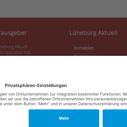
rausgeber
Lüneburg Aktuell
neburg Aktuell
Anmelden
 Kooperation mit
Registrieren
rlo Eggeling (LoCarlo)
uensteinstraße 37
339 Lüneburg
Nutzungsbedingungen
51 560 693 70
fo@lueneburgaktuell.de
nds