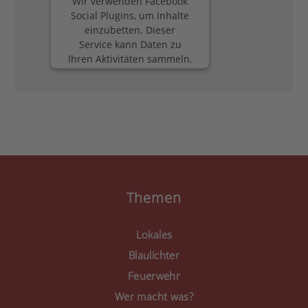
Wir verwenden Facebook
Social Plugins, um Inhalte
einzubetten. Dieser
Service kann Daten zu
Ihren Aktivitäten sammeln.
Bitte lesen Sie die Details
durch und stimmen Sie
der Nutzung des Service
zu, um diese Inhalte
anzuzeigen.
Mehr Informationen
Akzeptieren
Themen
powered by
Usercentrics
Consent Management
Lokales
Platform
&
eRecht24
Blaulichter
Feuerwehr
Wer macht was?