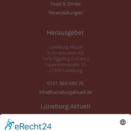
Food & Drinks
Veranstaltungen
Herausgeber
Lüneburg Aktuell
in Kooperation mit
Carlo Eggeling (LoCarlo)
Lauensteinstraße 37
21339 Lüneburg
0151 560 693 70
info@lueneburgaktuell.de
Lüneburg Aktuell
Anmelden
Registrieren