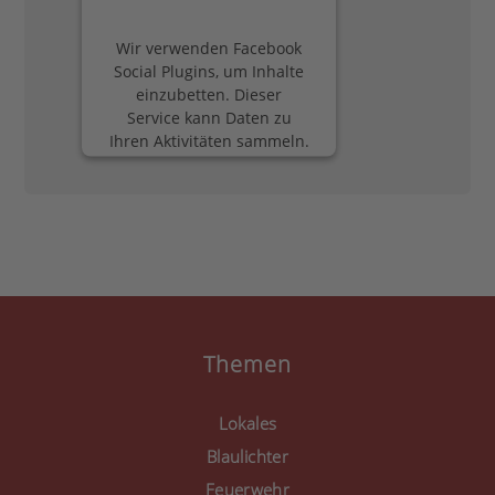
Wir verwenden Facebook
Social Plugins, um Inhalte
einzubetten. Dieser
Service kann Daten zu
Ihren Aktivitäten sammeln.
Bitte lesen Sie die Details
durch und stimmen Sie
der Nutzung des Service
zu, um diese Inhalte
anzuzeigen.
Mehr Informationen
Akzeptieren
Themen
powered by
Usercentrics
Consent Management
Lokales
Platform
&
eRecht24
Blaulichter
Feuerwehr