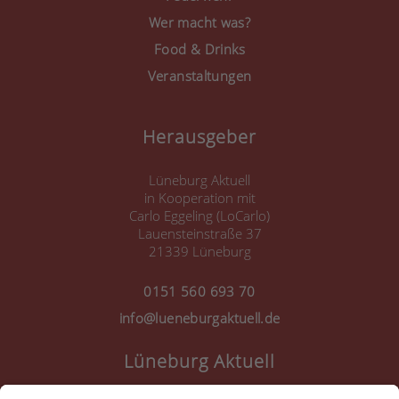
Wer macht was?
Food & Drinks
Veranstaltungen
Herausgeber
Lüneburg Aktuell
in Kooperation mit
Carlo Eggeling (LoCarlo)
Lauensteinstraße 37
21339 Lüneburg
0151 560 693 70
info@lueneburgaktuell.de
Lüneburg Aktuell