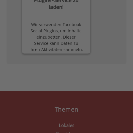
laden!
Wir verwenden Facebook
Social Plugins, um Inhalte
einzubetten. Dieser
Service kann Daten zu
Ihren Aktivitäten sammeln.
Bitte lesen Sie die Details
durch und stimmen Sie
der Nutzung des Service
zu, um diese Inhalte
anzuzeigen.
Mehr Informationen
Akzeptieren
Themen
powered by
Usercentrics
Consent Management
Lokales
Platform
&
eRecht24