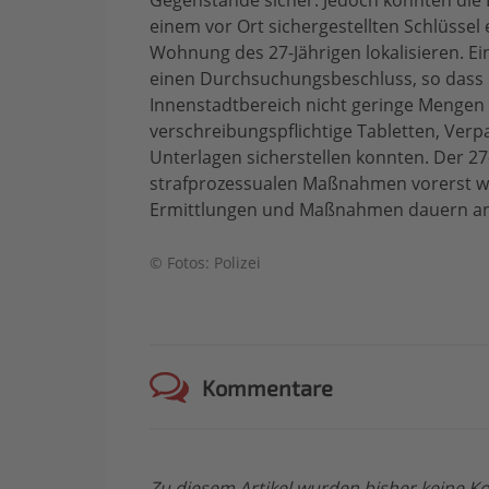
Gegenstände sicher. Jedoch konnten die E
einem vor Ort sichergestellten Schlüssel 
Wohnung des 27-Jährigen lokalisieren. Ein
einen Durchsuchungsbeschluss, so dass d
Innenstadtbereich nicht geringe Mengen
verschreibungspflichtige Tabletten, Ver
Unterlagen sicherstellen konnten. Der 2
strafprozessualen Maßnahmen vorerst wi
Ermittlungen und Maßnahmen dauern an
© Fotos: Polizei
Kommentare
Zu diesem Artikel wurden bisher keine