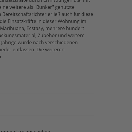
insatzkräfte durch Ermittlungen u.a. mit
eine weitere als "Bunker" genutzte
 Bereitschaftsrichter erließ auch für diese
ie Einsatzkräfte in dieser Wohnung im
 Marihuana, Ecstasy, mehrere hundert
packungsmaterial, Zubehör und weitere
7-Jährige wurde nach verschiedenen
eder entlassen. Die weiteren
.
 Kommentare abgegeben.