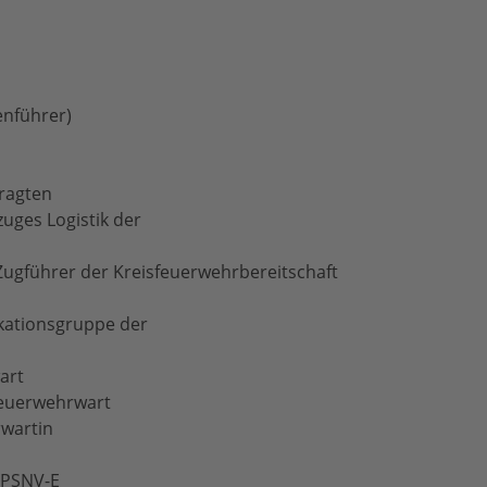
nführer)
ragten
uges Logistik der
-Zugführer der Kreisfeuerwehrbereitschaft
ikationsgruppe der
art
dfeuerwehrwart
rwartin
r PSNV-E