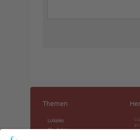
Themen
He
Lü
Lokales
in
Blaulichter
Ca
La
Feuerwehr