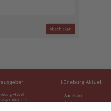
rausgeber
Lüneburg Aktuell
neburg Aktuell
Anmelden
 Kooperation mit
Registrieren
rlo Eggeling (LoCarlo)
uensteinstraße 37