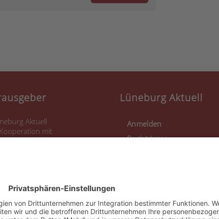
rausgeber
Lüneburg Aktuell
neburg Aktuell
Anmelden
 Kooperation mit
Registrieren
rlo Eggeling (LoCarlo)
uensteinstraße 37
339 Lüneburg
Nutzungsbedingungen
51 560 693 70
fo@lueneburgaktuell.de