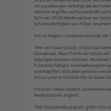
Da kurze Freiheitsstrafen unter sechs 
Voraussetzungen verhängt werden sollen, 
tätlichen Angriffen auf Einsatzkräfte au
Sicht der DPolG Niedersachsen ein falsc
Schutzbedürftigkeit von Polizei, Feuerwe
Patrick Seegers, Landesvorsitzender der 
"Wer den Staat schützt, schützt das Ge
Demokratie. Wenn Politik den Schutz der
diejenigen wirksam schützen, die diesen S
Polizeibeschäftigte, Feuerwehrangehörig
und Angriffen nicht allein gelassen werde
Schutz unserer Einsatzkräfte ist daher k
Christian-Tobias Gerlach, stellvertreten
Niedersachsen, ergänzt:
"Wer Einsatzkräfte angreift, greift nicht 