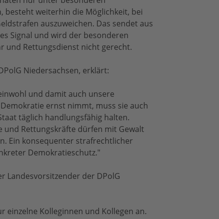
Monaten nur unter besonderen
besteht weiterhin die Möglichkeit, bei
f Geldstrafen auszuweichen. Das sendet aus
hes Signal und wird der besonderen
hr und Rettungsdienst nicht gerecht.
DPolG Niedersachsen, erklärt:
meinwohl und damit auch unsere
 Demokratie ernst nimmt, muss sie auch
taat täglich handlungsfähig halten.
e und Rettungskräfte dürfen mit Gewalt
n. Ein konsequenter strafrechtlicher
onkreter Demokratieschutz."
der Landesvorsitzender der DPolG
nur einzelne Kolleginnen und Kollegen an.