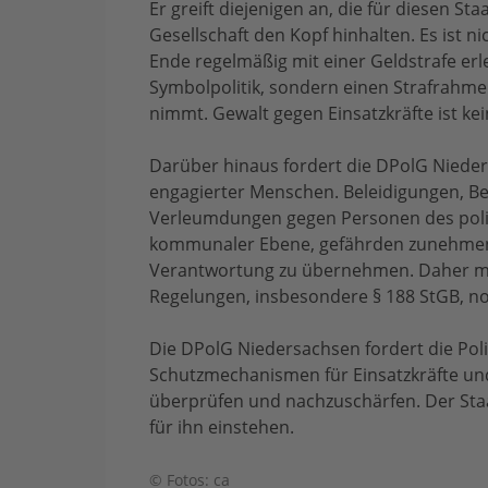
Er greift diejenigen an, die für diesen Sta
Gesellschaft den Kopf hinhalten. Es ist ni
Ende regelmäßig mit einer Geldstrafe er
Symbolpolitik, sondern einen Strafrahmen,
nimmt. Gewalt gegen Einsatzkräfte ist kein
Darüber hinaus fordert die DPolG Nieder
engagierter Menschen. Beleidigungen, 
Verleumdungen gegen Personen des poli
kommunaler Ebene, gefährden zunehmend 
Verantwortung zu übernehmen. Daher mü
Regelungen, insbesondere § 188 StGB, n
Die DPolG Niedersachsen fordert die Polit
Schutzmechanismen für Einsatzkräfte und
überprüfen und nachzuschärfen. Der Staat 
für ihn einstehen.
© Fotos: ca