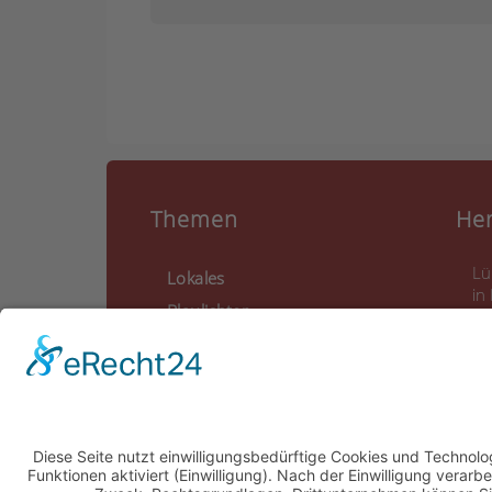
Themen
He
Lü
Lokales
in
Blaulichter
Ca
La
Feuerwehr
21
Wer macht was?
Food & Drinks
01
Veranstaltungen
in