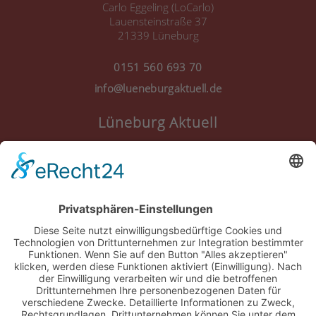
Carlo Eggeling (LoCarlo)
Lauensteinstraße 37
21339 Lüneburg
0151 560 693 70
info@lueneburgaktuell.de
Lüneburg Aktuell
Anmelden
Registrieren
Nutzungsbedingungen
Über Uns
Datenschutz
Kontakt