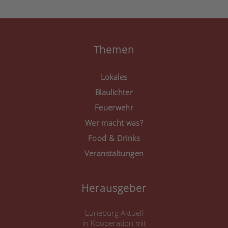
anzuzeigen.
Mehr Informationen
Akzeptieren
Themen
powered by
Usercentrics
Consent Management
Lokales
Platform
&
eRecht24
Blaulichter
Feuerwehr
Wer macht was?
Food & Drinks
Veranstaltungen
Herausgeber
Lüneburg Aktuell
in Kooperation mit