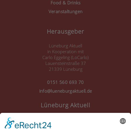
Food & Drinks
Veranstaltungen
Herausgeber
Lüneburg Aktuell
in Kooperation mit
Carlo Eggeling (LoCarlo)
Lauensteinstraße 37
21339 Lüneburg
0151 560 693 70
info@lueneburgaktuell.de
Lüneburg Aktuell
Anmelden
Registrieren