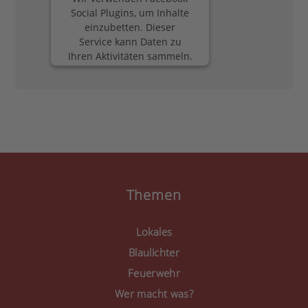
Social Plugins, um Inhalte
einzubetten. Dieser
Service kann Daten zu
Ihren Aktivitäten sammeln.
Bitte lesen Sie die Details
durch und stimmen Sie
der Nutzung des Service
zu, um diese Inhalte
anzuzeigen.
Mehr Informationen
Akzeptieren
Themen
powered by
Usercentrics
Consent Management
Lokales
Platform
&
eRecht24
Blaulichter
Feuerwehr
Wer macht was?