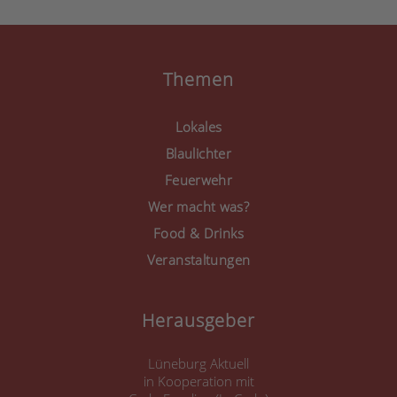
Mehr Informationen
Akzeptieren
Themen
powered by
Usercentrics
Consent Management
Lokales
Platform
&
eRecht24
Blaulichter
Feuerwehr
Wer macht was?
Food & Drinks
Veranstaltungen
Herausgeber
Lüneburg Aktuell
in Kooperation mit