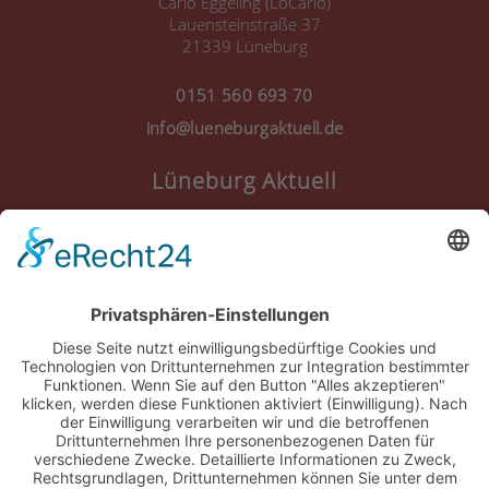
Carlo Eggeling (LoCarlo)
Lauensteinstraße 37
21339 Lüneburg
0151 560 693 70
info@lueneburgaktuell.de
Lüneburg Aktuell
Anmelden
Registrieren
Nutzungsbedingungen
Über Uns
Datenschutz
Kontakt
Impressum