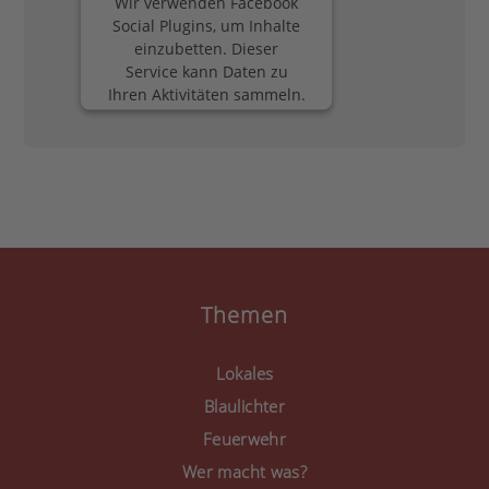
Wir verwenden Facebook
Social Plugins, um Inhalte
einzubetten. Dieser
Service kann Daten zu
Ihren Aktivitäten sammeln.
Bitte lesen Sie die Details
durch und stimmen Sie
der Nutzung des Service
zu, um diese Inhalte
anzuzeigen.
Mehr Informationen
Akzeptieren
Themen
powered by
Usercentrics
Consent Management
Lokales
Platform
&
eRecht24
Blaulichter
Feuerwehr
Wer macht was?