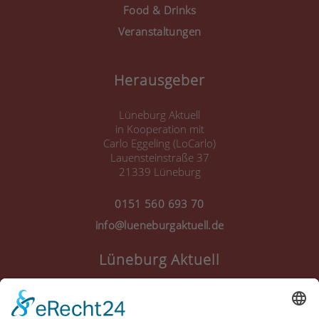
Food & Drinks
Veranstaltungen
Herausgeber
Lüneburg Aktuell
in Kooperation mit
Carlo Eggeling (LoCarlo)
Lauensteinstraße 37
21339 Lüneburg
0151 560 693 70
info@lueneburgaktuell.de
Lüneburg Aktuell
Anmelden
Registrieren