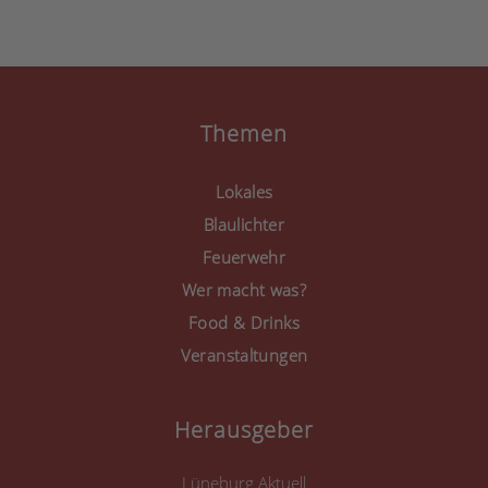
zu, um diese Inhalte
anzuzeigen.
Mehr Informationen
Akzeptieren
Themen
powered by
Usercentrics
Consent Management
Lokales
Platform
&
eRecht24
Blaulichter
Feuerwehr
Wer macht was?
Food & Drinks
Veranstaltungen
Herausgeber
Lüneburg Aktuell