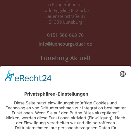
in Kooperation mit
Carlo Eggeling (LoCarlo)
Lauensteinstraße 37
21339 Lüneburg
0151 560 693 70
info@lueneburgaktuell.de
Lüneburg Aktuell
Anmelden
Registrieren
Nutzungsbedingungen
Über Uns
Datenschutz
Kontakt