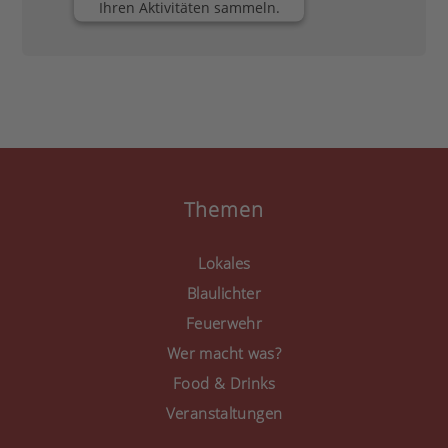
Ihren Aktivitäten sammeln.
Bitte lesen Sie die Details
durch und stimmen Sie
der Nutzung des Service
zu, um diese Inhalte
anzuzeigen.
Mehr Informationen
Akzeptieren
Themen
powered by
Usercentrics
Consent Management
Lokales
Platform
&
eRecht24
Blaulichter
Feuerwehr
Wer macht was?
Food & Drinks
Veranstaltungen