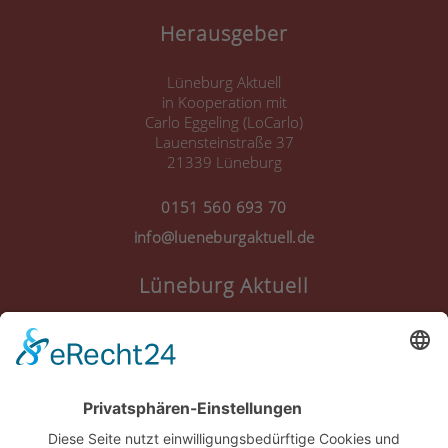
Herausgeber
Lüneburg Aktuell
in Kooperation mit
Carlo Eggeling (LoCarlo)
Lauensteinstraße 37
21339 Lüneburg
0151 560 693 70
info@lueneburgaktuell.de
Lüneburg Aktuell
Anmelden
Registrieren
Nutzungsbedingungen
Über Uns