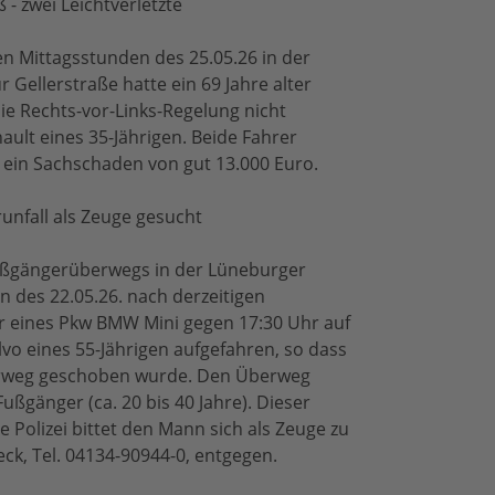
 - zwei Leichtverletzte
den Mittagsstunden des 25.05.26 in der
Gellerstraße hatte ein 69 Jahre alter
e Rechts-vor-Links-Regelung nicht
ault eines 35-Jährigen. Beide Fahrer
d ein Sachschaden von gut 13.000 Euro.
nfall als Zeuge gesucht
Fußgängerüberwegs in der Lüneburger
 des 22.05.26. nach derzeitigen
er eines Pkw BMW Mini gegen 17:30 Uhr auf
vo eines 55-Jährigen aufgefahren, so dass
erweg geschoben wurde. Den Überweg
ußgänger (ca. 20 bis 40 Jahre). Dieser
e Polizei bittet den Mann sich als Zeuge zu
ck, Tel. 04134-90944-0, entgegen.