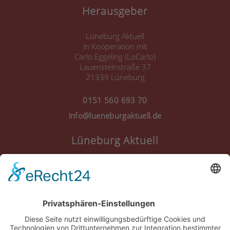
Herausgeber
Lüneburg Aktuell
in Kooperation mit
Carlo Eggeling (LoCarlo)
Lauensteinstraße 37
21339 Lüneburg
0151 560 693 70
info@lueneburgaktuell.de
Lüneburg Aktuell
Anmelden
Registrieren
Nutzungsbedingungen
Über Uns