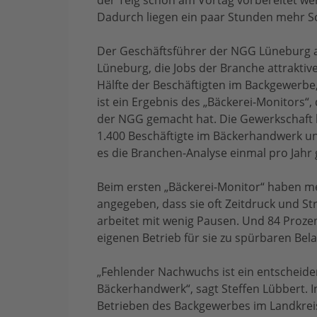
der Teig schon am Vortag vorbereitet w
Dadurch liegen ein paar Stunden mehr Sch
Der Geschäftsführer der NGG Lüneburg ap
Lüneburg, die Jobs der Branche attraktiv
Hälfte der Beschäftigten im Backgewerb
ist ein Ergebnis des „Bäckerei-Monitors“,
der NGG gemacht hat. Die Gewerkschaft 
1.400 Beschäftigte im Bäckerhandwerk und 
es die Branchen-Analyse einmal pro Jahr
Beim ersten „Bäckerei-Monitor“ haben me
angegeben, dass sie oft Zeitdruck und Str
arbeitet mit wenig Pausen. Und 84 Proze
eigenen Betrieb für sie zu spürbaren Bel
„Fehlender Nachwuchs ist ein entscheiden
Bäckerhandwerk“, sagt Steffen Lübbert. I
Betrieben des Backgewerbes im Landkrei