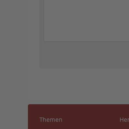
Themen
He