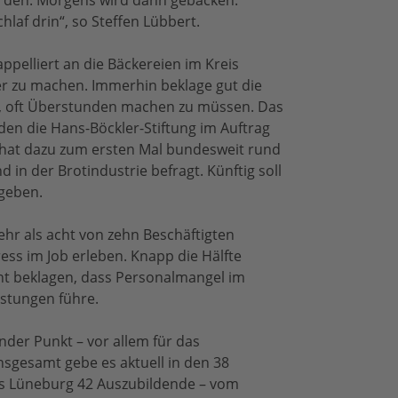
erden. Morgens wird dann gebacken.
laf drin“, so Steffen Lübbert.
pelliert an die Bäckereien im Kreis
er zu machen. Immerhin beklage gut die
e, oft Überstunden machen zu müssen. Das
 den die Hans-Böckler-Stiftung im Auftrag
hat dazu zum ersten Mal bundesweit rund
in der Brotindustrie befragt. Künftig soll
 geben.
hr als acht von zehn Beschäftigten
ess im Job erleben. Knapp die Hälfte
nt beklagen, dass Personalmangel im
astungen führe.
der Punkt – vor allem für das
nsgesamt gebe es aktuell in den 38
s Lüneburg 42 Auszubildende – vom