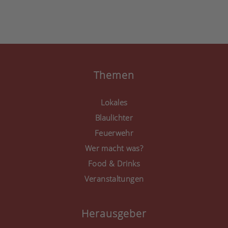
der Nutzung des Service
zu, um diese Inhalte
anzuzeigen.
Mehr Informationen
Akzeptieren
Themen
powered by
Usercentrics
Consent Management
Lokales
Platform
&
eRecht24
Blaulichter
Feuerwehr
Wer macht was?
Food & Drinks
Veranstaltungen
Herausgeber