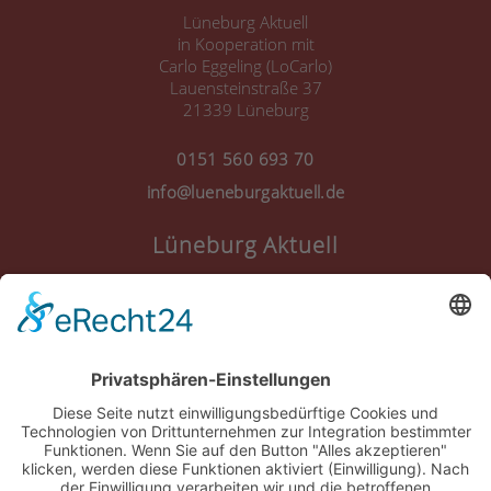
Lüneburg Aktuell
in Kooperation mit
Carlo Eggeling (LoCarlo)
Lauensteinstraße 37
21339 Lüneburg
0151 560 693 70
info@lueneburgaktuell.de
Lüneburg Aktuell
Anmelden
Registrieren
Nutzungsbedingungen
Über Uns
Datenschutz