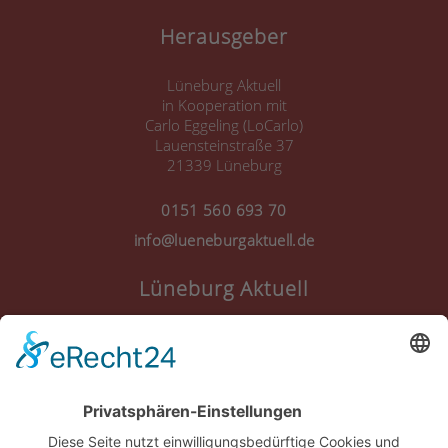
Herausgeber
Lüneburg Aktuell
in Kooperation mit
Carlo Eggeling (LoCarlo)
Lauensteinstraße 37
21339 Lüneburg
0151 560 693 70
info@lueneburgaktuell.de
Lüneburg Aktuell
Anmelden
Registrieren
Nutzungsbedingungen