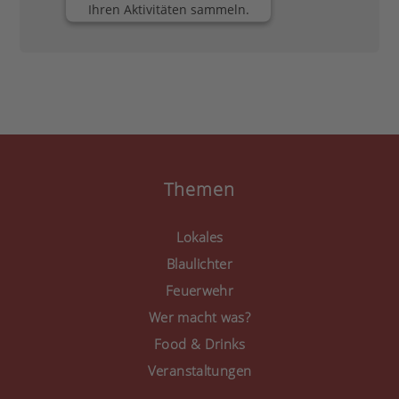
Ihren Aktivitäten sammeln.
Bitte lesen Sie die Details
durch und stimmen Sie
der Nutzung des Service
zu, um diese Inhalte
anzuzeigen.
Mehr Informationen
Akzeptieren
Themen
powered by
Usercentrics
Consent Management
Lokales
Platform
&
eRecht24
Blaulichter
Feuerwehr
Wer macht was?
Food & Drinks
Veranstaltungen