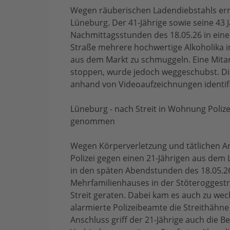
Wegen räuberischen Ladendiebstahls ermi
Lüneburg. Der 41-Jährige sowie seine 43 J
Nachmittagsstunden des 18.05.26 in ein
Straße mehrere hochwertige Alkoholika i
aus dem Markt zu schmuggeln. Eine Mitar
stoppen, wurde jedoch weggeschubst. Di
anhand von Videoaufzeichnungen identifi
Lüneburg - nach Streit in Wohnung Poliz
genommen
Wegen Körperverletzung und tätlichen Ang
Polizei gegen einen 21-Jährigen aus dem
in den späten Abendstunden des 18.05.2
Mehrfamilienhauses in der Stöteroggestr
Streit geraten. Dabei kam es auch zu wech
alarmierte Polizeibeamte die Streithähn
Anschluss griff der 21-Jährige auch die 