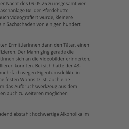
der Nacht des 09.05.26 zu insgesamt vier
schanlage Bei der Pferdehütte
uch videografiert wurde, kleinere
ein Sachschaden von einigen hundert
en ErmittlerInnen dann den Täter, einen
fizieren. Der Mann ging gerade die
tInnen sich an die Videobilder erinnerten,
ieren konnten. Bei sich hatte der 43-
t mehrfach wegen Eigentumsdelikte in
e festen Wohnsitz ist, auch eine
h um das Aufbruchswerkzeug aus dem
ngen auch zu weiteren möglichen
adendiebstahl: hochwertige Alkoholika im