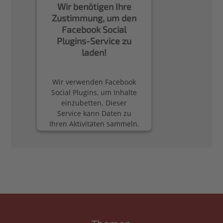
Wir benötigen Ihre
Zustimmung, um den
Facebook Social
Plugins-Service zu
laden!
Wir verwenden Facebook
Social Plugins, um Inhalte
einzubetten. Dieser
Service kann Daten zu
Ihren Aktivitäten sammeln.
Bitte lesen Sie die Details
durch und stimmen Sie
der Nutzung des Service
zu, um diese Inhalte
anzuzeigen.
Mehr Informationen
Akzeptieren