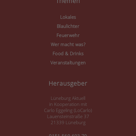
Themen
powered by
Usercentrics
Consent Management
Lokales
Platform
&
eRecht24
Blaulichter
Feuerwehr
Wer macht was?
Food & Drinks
Veranstaltungen
Herausgeber
Lüneburg Aktuell
in Kooperation mit
Carlo Eggeling (LoCarlo)
Lauensteinstraße 37
21339 Lüneburg
0151 560 693 70