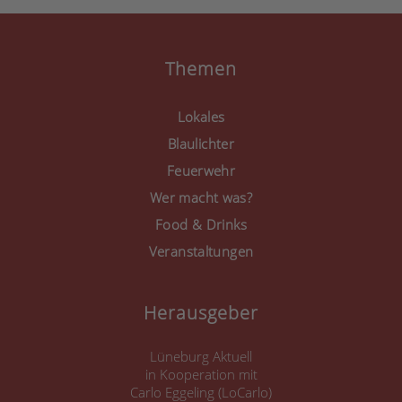
Mehr Informationen
Akzeptieren
Themen
powered by
Usercentrics
Consent Management
Lokales
Platform
&
eRecht24
Blaulichter
Feuerwehr
Wer macht was?
Food & Drinks
Veranstaltungen
Herausgeber
Lüneburg Aktuell
in Kooperation mit
Carlo Eggeling (LoCarlo)