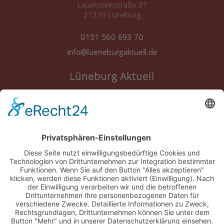
Lauensteinstraße 37
21339 Lüneburg
0151 560 693 70
info@lueneburgaktuell.de
Lüneburg Aktuell
Anmelden
Registrieren
Nutzungsbedingungen
Über Uns
Datenschutz
Kontakt
Impressum