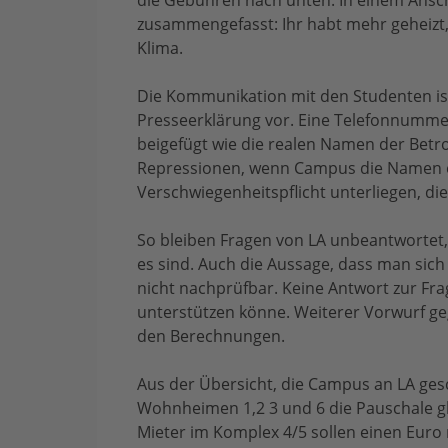
die Gebühren nach unten. In einem Anschr
zusammengefasst: Ihr habt mehr geheizt, 
Klima.
Die Kommunikation mit den Studenten ist f
Presseerklärung vor. Eine Telefonnumm
beigefügt wie die realen Namen der Betr
Repressionen, wenn Campus die Namen er
Verschwiegenheitspflicht unterliegen, die
So bleiben Fragen von LA unbeantwortet, 
es sind. Auch die Aussage, dass man sich 
nicht nachprüfbar. Keine Antwort zur Frag
unterstützen könne. Weiterer Vorwurf 
den Berechnungen.
Aus der Übersicht, die Campus an LA gesch
Wohnheimen 1,2 3 und 6 die Pauschale gle
Mieter im Komplex 4/5 sollen einen Eur