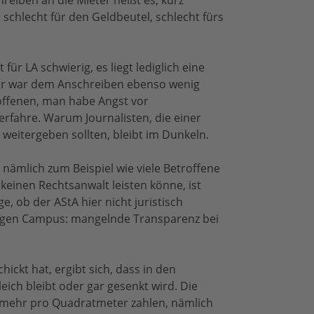
eiben an die Mieter heißt es, kurz
schlecht für den Geldbeutel, schlecht fürs
ür LA schwierig, es liegt lediglich eine
er war dem Anschreiben ebenso wenig
offenen, man habe Angst vor
fahre. Warum Journalisten, die einer
 weitergeben sollten, bleibt im Dunkeln.
nämlich zum Beispiel wie viele Betroffene
keinen Rechtsanwalt leisten könne, ist
e, ob der AStA hier nicht juristisch
gegen Campus: mangelnde Transparenz bei
ickt hat, ergibt sich, dass in den
ich bleibt oder gar gesenkt wird. Die
o mehr pro Quadratmeter zahlen, nämlich