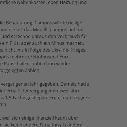
 sämtliche Nebenkosten, eben Heizung und
 die Behauptung, Campus würde riesige
 und erklärt das Modell: Campus nehme
 und errechne daraus den Verbrauch für
ein Plus, aber auch ein Minus machen.
 nicht. Als in Folge des Ukraine-Krieges
Campus mehrere Zehntausend Euro
die Pauschale erhöht, dann wieder
vorgelegten Zahlen.
im vergangenen Jahr gegeben. Damals hatte
 innerhalb der vergangenen zwei Jahre
as 1,5-Fache gestiegen. Ergo, man reagiere
ten.
weil sich einige finanziell kaum über
 sie keine andere Situation als andere,