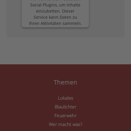
Social Plugins, um Inhalte
einzubetten. Dieser
Service kann Daten zu
Ihren Aktivitäten sammeln.
Bitte lesen Sie die Details
durch und stimmen Sie
der Nutzung des Service
zu, um diese Inhalte
anzuzeigen.
Mehr Informationen
Akzeptieren
Themen
powered by
Usercentrics
Consent Management
Lokales
Platform
&
eRecht24
Blaulichter
Feuerwehr
Wer macht was?