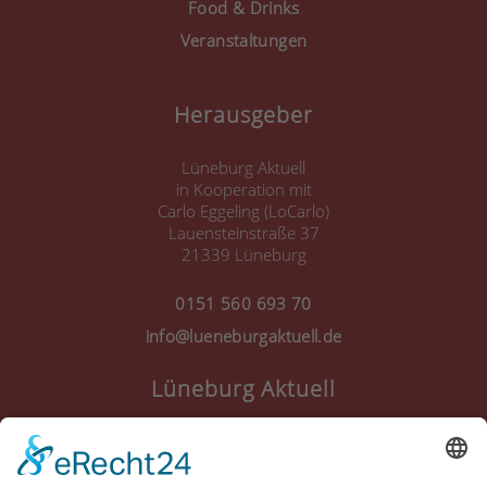
Food & Drinks
Veranstaltungen
Herausgeber
Lüneburg Aktuell
in Kooperation mit
Carlo Eggeling (LoCarlo)
Lauensteinstraße 37
21339 Lüneburg
0151 560 693 70
info@lueneburgaktuell.de
Lüneburg Aktuell
Anmelden
Registrieren