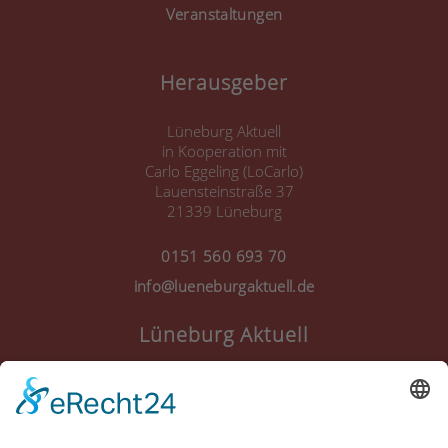
Veranstaltungen
Herausgeber
Lüneburg Aktuell
in Kooperation mit
Carlo Eggeling (LoCarlo)
Lauensteinstraße 37
21339 Lüneburg
0151 560 693 70
info@lueneburgaktuell.de
Lüneburg Aktuell
Anmelden
Registrieren