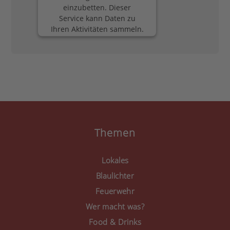
einzubetten. Dieser
Service kann Daten zu
Ihren Aktivitäten sammeln.
Bitte lesen Sie die Details
durch und stimmen Sie
der Nutzung des Service
zu, um diese Inhalte
anzuzeigen.
Mehr Informationen
Akzeptieren
Themen
powered by
Usercentrics
Consent Management
Lokales
Platform
&
eRecht24
Blaulichter
Feuerwehr
Wer macht was?
Food & Drinks