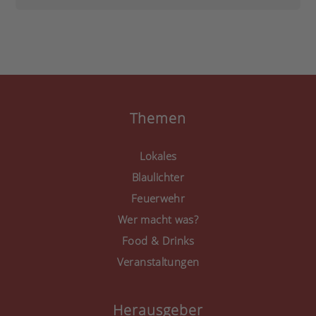
durch und stimmen Sie
der Nutzung des Service
zu, um diese Inhalte
anzuzeigen.
Mehr Informationen
Akzeptieren
Themen
powered by
Usercentrics
Consent Management
Lokales
Platform
&
eRecht24
Blaulichter
Feuerwehr
Wer macht was?
Food & Drinks
Veranstaltungen
Herausgeber