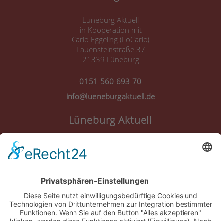
Lüneburg Aktuell
in Kooperation mit
Carlo Eggeling (LoCarlo)
Lauensteinstraße 37
21339 Lüneburg
0151 560 693 70
info@lueneburgaktuell.de
Lüneburg Aktuell
Anmelden
Registrieren
Nutzungsbedingungen
Über Uns