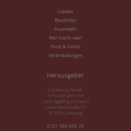
powered by
Usercentrics
Consent Management
Lokales
Platform
&
eRecht24
Blaulichter
Feuerwehr
Wer macht was?
Food & Drinks
Veranstaltungen
Herausgeber
Lüneburg Aktuell
in Kooperation mit
Carlo Eggeling (LoCarlo)
Lauensteinstraße 37
21339 Lüneburg
0151 560 693 70