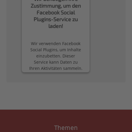
Zustimmung, um den
Facebook Social
Plugins-Service zu
laden!
Wir verwenden Facebook
Social Plugins, um Inhalte
einzubetten. Dieser
Service kann Daten zu
Ihren Aktivitäten sammeln.
Bitte lesen Sie die Details
durch und stimmen Sie
der Nutzung des Service
zu, um diese Inhalte
anzuzeigen.
Mehr Informationen
Akzeptieren
Themen